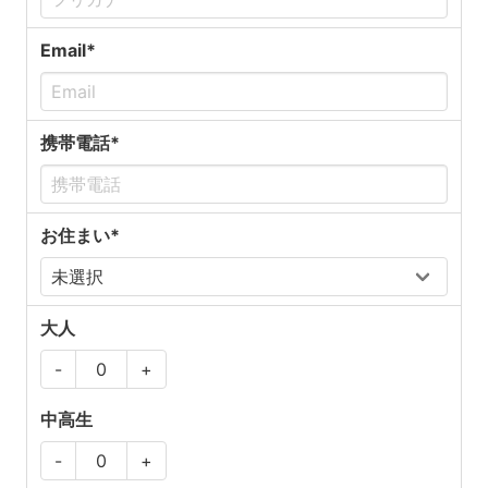
Email*
携帯電話*
お住まい*
大人
-
+
中高生
-
+