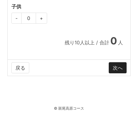
子供
-
+
0
残り
10
人以上 / 合計
人
戻る
© 斑尾高原コース