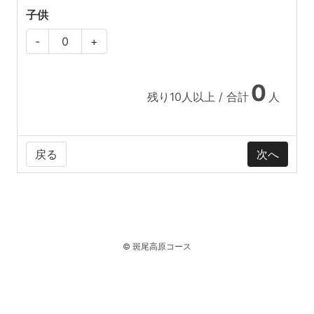
子供
-
+
0
残り
10
人以上 / 合計
人
戻る
© 斑尾高原コース