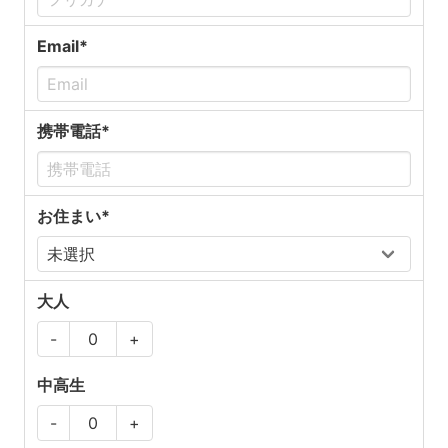
Email*
携帯電話*
お住まい*
大人
-
+
中高生
-
+