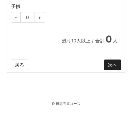
子供
-
+
0
残り
10
人以上 / 合計
人
戻る
© 斑尾高原コース