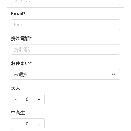
Email*
携帯電話*
お住まい*
大人
-
+
中高生
-
+