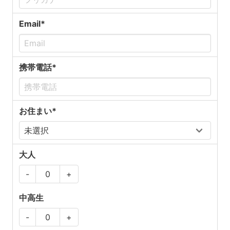
Email*
携帯電話*
お住まい*
大人
-
+
中高生
-
+