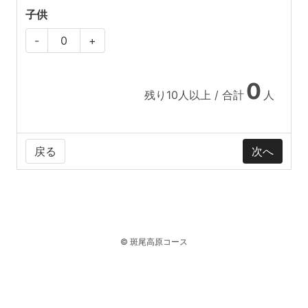
子供
-
+
0
残り
10
人以上 / 合計
人
戻る
© 斑尾高原コース