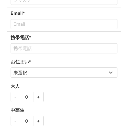
Email*
携帯電話*
お住まい*
大人
-
+
中高生
-
+