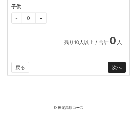
子供
-
+
0
残り
10
人以上 / 合計
人
戻る
© 斑尾高原コース