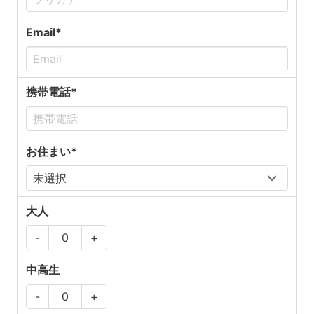
Email*
携帯電話*
お住まい*
大人
-
+
中高生
-
+