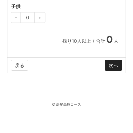
子供
-
+
0
残り
10
人以上 / 合計
人
戻る
© 斑尾高原コース