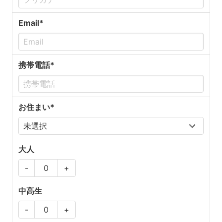
Email*
携帯電話*
お住まい*
大人
-
+
中高生
-
+