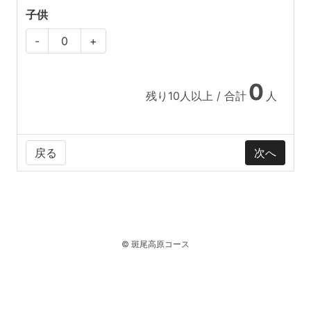
子供
-
+
0
残り
10
人以上 / 合計
人
戻る
© 斑尾高原コース