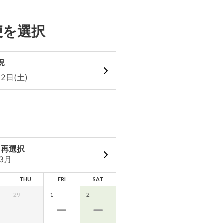
便を選択
況
2日(土)
を再選択
03月
THU
FRI
SAT
29
1
2