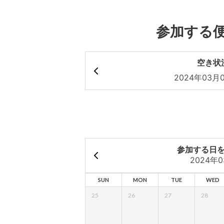
参加する
空き状
2024年03月0
参加する日
2024年
SUN
MON
TUE
WED
25
26
27
28